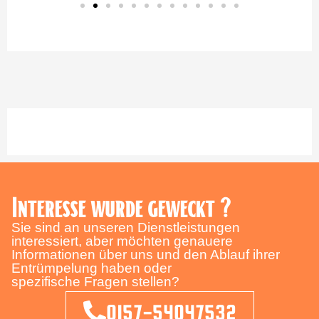
Interesse wurde geweckt ?
Sie sind an unseren Dienstleistungen
interessiert, aber möchten genauere
Informationen über uns und den Ablauf ihrer
Entrümpelung haben oder
spezifische Fragen stellen?
0157-54047532