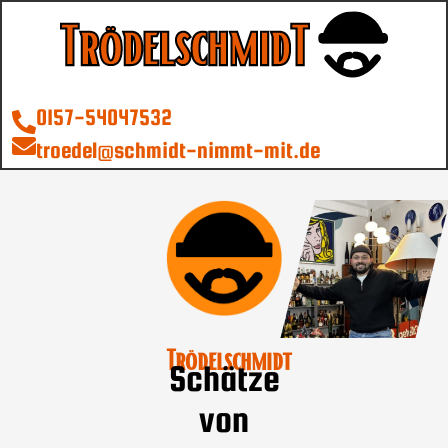
0157-54047532
troedel@schmidt-nimmt-mit.de
Trödelschmidt
Schätze
von