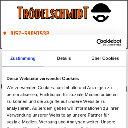
0157-54047532
troedel@schmidt-nimmt-mit.de
Zustimmung
Details
Über Cookies
Diese Webseite verwendet Cookies
Großes kündigt sich
Wir verwenden Cookies, um Inhalte und Anzeigen zu
an
personalisieren, Funktionen für soziale Medien anbieten
zu können und die Zugriffe auf unsere Website zu
analysieren. Außerdem geben wir Informationen zu Ihrer
Verwendung unserer Website an unsere Partner für
Hier bahnt sich etwas Großes an! Unser Shop ist in Arbeit
soziale Medien, Werbung und Analysen weiter. Unsere
und wird bald veröffentlicht!