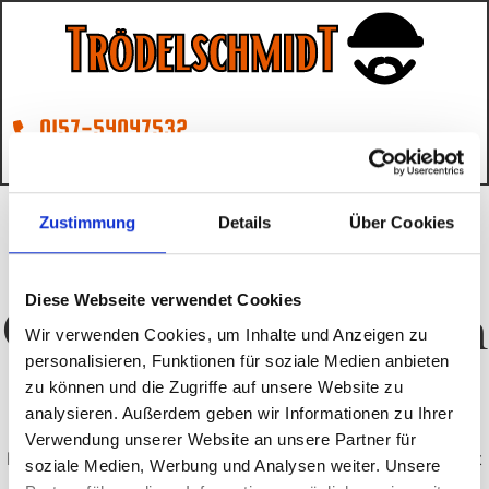
0157-54047532
troedel@schmidt-nimmt-mit.de
Zustimmung
Details
Über Cookies
Diese Webseite verwendet Cookies
Großes kündigt sich
Wir verwenden Cookies, um Inhalte und Anzeigen zu
an
personalisieren, Funktionen für soziale Medien anbieten
zu können und die Zugriffe auf unsere Website zu
analysieren. Außerdem geben wir Informationen zu Ihrer
Verwendung unserer Website an unsere Partner für
Hier bahnt sich etwas Großes an! Unser Shop ist in Arbeit
soziale Medien, Werbung und Analysen weiter. Unsere
und wird bald veröffentlicht!