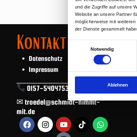
und die Zugriffe auf unsere 
Website an unsere Partner fü
möglicherweise mit weiteren
der Dienste gesammelt habe
Kontakt
Einwilligungsauswahl
Notwendig
Datenschutz
Impressum
Ablehnen
0157-54047532
✉ troedel@schmidt-nimmt-
mit.de