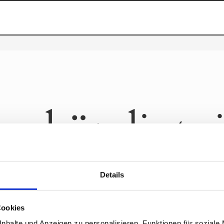
s kündigt s
ch etwas Großes an! Unser Shop ist in Arbeit und wird bald v
Details
Cookies
nhalte und Anzeigen zu personalisieren, Funktionen für soziale