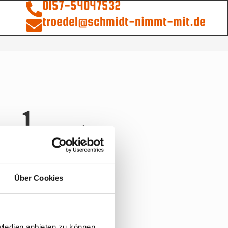
0157-54047532
troedel@schmidt-nimmt-mit.de
ich an
eröffentlicht!
Über Cookies
 Medien anbieten zu können